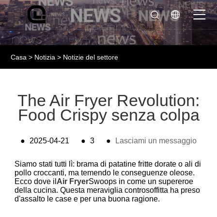
Casa
>
Notizia
>
Notizie del settore
The Air Fryer Revolution:
Food Crispy senza colpa
●
2025-04-21
●
3
●
Lasciami un messaggio
Siamo stati tutti lì: brama di patatine fritte dorate o ali di
pollo croccanti, ma temendo le conseguenze oleose.
Ecco dove il
Air Fryer
Swoops in come un supereroe
della cucina. Questa meraviglia controsoffitta ha preso
d'assalto le case e per una buona ragione.