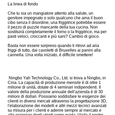
La linea di fondo
Che tu sia un mangiatore attento alla salute, un
genitore impegnato o solo qualcuno che ama il buon
cibo senza il disordine, una friggitrice potrebbe essere
il pezzo di puzzle mancante della tua cucina. Non
sostituirà completamente il forno o la friggitrice, ma per
pasti veloci, croccanti e più sani? Cambio di gioco.
Basta non essere sorpreso quando ti ritrovi ad aria
friggi di tutto, dai cavoletti di Bruxelles ai panini alla
cannella. Una volta iniziato, è difficile smettere!
Ningbo Yah Technology Co., Ltd. si trova a Ningbo, in
Cina. La capacità di produzione mensile è di oltre 1
milione di unità, dotate di 4 seminari indipendenti. Il
valore della produzione annuale dell'azienda è di 30
milioni di dollari. Possiamo soddisfare le esigenze dei
clienti in diversi mercati attraverso la progettazione 3D,
l'elaborazione dei modelli e altri mezzi tecnici avanzati
su misura per i clienti e aderire sempre al mercato e
alle esigenze degli utenti come guida. Visita il nostro