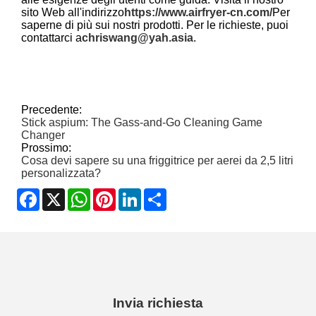
sito Web all'indirizzo
https://www.airfryer-cn.com/
Per
saperne di più sui nostri prodotti. Per le richieste, puoi
contattarci a
chriswang@yah.asia
.
Precedente:
Stick aspium: The Gass-and-Go Cleaning Game
Changer
Prossimo:
Cosa devi sapere su una friggitrice per aerei da 2,5 litri
personalizzata?
Facebook
X
WhatsApp
Pinterest
LinkedIn
Share
Invia richiesta