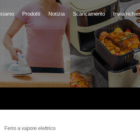
 siamo
Prodotti
Notizia
Scaricamento
Invia richie
Ferro a vapore elettrico