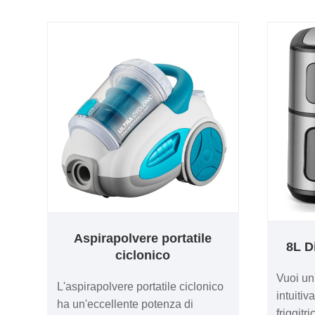
si rivela efficace nel rimuoverlo.
angolo 
Una spatola di gomma sarebbe
seconda
sicuramente migliore per la pelle
possibil
per prevenire il gorgogliamento. A
o carica
differenza di altri metodi, questo
Nel com
prodotto non assorbe
un punt
l'imballaggio, rendendo la pulizia
desider
affidabile ed efficace.
pulizia 
Aspirapolvere portatile
8L D
ciclonico
Vuoi un
L'aspirapolvere portatile ciclonico
intuiti
ha un'eccellente potenza di
friggitr