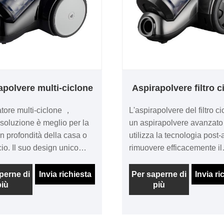
apolvere multi-ciclone
Aspirapolvere filtro c
ore multi-ciclone ，
L'aspirapolvere del filtro c
soluzione è meglio per la
un aspirapolvere avanzato
in profondità della casa o
utilizza la tecnologia post-
icio. Il suo design unico
rimuovere efficacemente il
efficacemente le particelle
particolato nell'aria e gli i
izia e polvere dall'aria,
più grandi sotto l'aria fresc
perne di
Invia richiesta
Per saperne di
Invia ri
più
più
do la vita del filtro.
Rispetto ai depuratori d'ari
 la grande batteria offre
convenzionali, questo mod
oni di pulizia a lungo
livelli di purezza più elevat
, garantendo che ogni
radiazioni più forti.