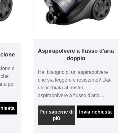
Aspirapolvere a flusso d'aria
iclone
doppio
iclone è
Hai bisogno di un aspirapolvere
 che
che sia leggero e resistente? Dai
aria per
un'occhiata al nostro
aspirapolvere a flusso d'aria
nquinanti
doppio ciclonico ora! Con il flusso
a.
chiesta
d'aria a doppio ciclonico, fornisce
Per saperne di
Invia richiesta
a
più
un'eccezionale potenza di
ello ha
aspirazione estendendo la vita del
i e
filtro e del motore a vuoto. Ciò