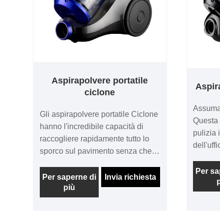
Aspirapolvere portatile
Aspir
ciclone
Assumat
Gli aspirapolvere portatile Ciclone
Questa 
hanno l'incredibile capacità di
pulizia 
raccogliere rapidamente tutto lo
dell'uff
sporco sul pavimento senza che
separa 
gli ostacoli bloccano lo sporco.
di sporc
Per sa
Sebbene chiuso, è facile da pulire.
Per saperne di
Invia richiesta
estenden
più
Uno dei lavori di pulizia più
Inoltre,
difficile è la rimozione del grasso
prestazi
dalla cucina, ma questo prodotto
termine